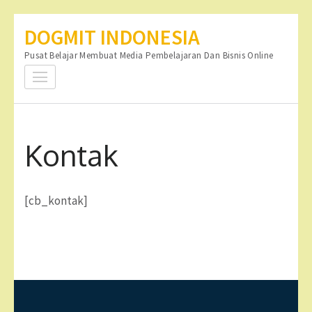
Lompat
DOGMIT INDONESIA
ke
Pusat Belajar Membuat Media Pembelajaran Dan Bisnis Online
konten
(Tekan
Enter)
Kontak
[cb_kontak]