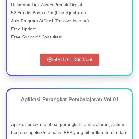
Rekaman Link Akses Produk Digital
52 Bundel Bonus Pro (bisa dijual lagi)
Join Program Afflilasi (Passive Income)
Free Update
Free Support / Konsultasi
Info Detail Klik Disini
Aplikasi Perangkat Pembelajaran Vol.01
Aplikasi untuk membuat perangkat pembelajaran, sistem
berjalan ngelink/otomatis. RPP yang dihasilkan terdiri dari