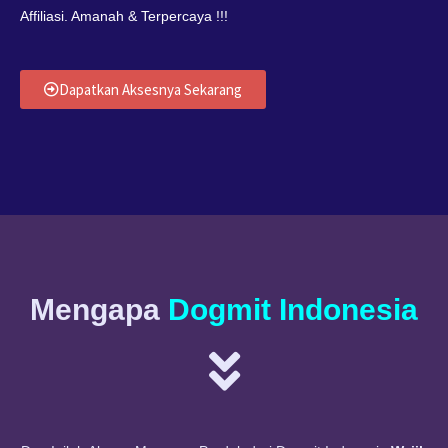
Affiliasi. Amanah & Terpercaya !!!
Dapatkan Aksesnya Sekarang
Mengapa
Dogmit Indonesia