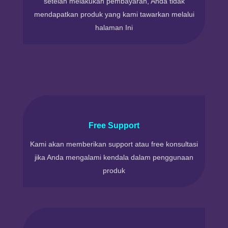
setelah melakukan pembayaran, Anda tidak
mendapatkan produk yang kami tawarkan melalui
halaman Ini
Free Support
Kami akan memberikan support atau free konsultasi
jika Anda mengalami kendala dalam penggunaan
produk