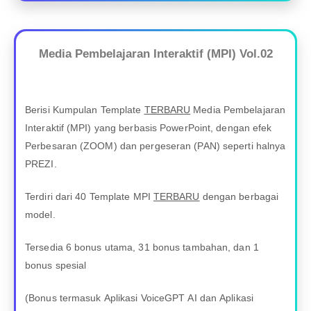
Media Pembelajaran Interaktif (MPI) Vol.02
Berisi Kumpulan Template
TERBARU
Media Pembelajaran
Interaktif (MPI) yang berbasis PowerPoint, dengan efek
Perbesaran (ZOOM) dan pergeseran (PAN) seperti halnya
PREZI.
Terdiri dari 40 Template MPI
TERBARU
dengan berbagai
model.
Tersedia 6 bonus utama, 31 bonus tambahan, dan 1
bonus spesial
(Bonus termasuk Aplikasi VoiceGPT AI dan Aplikasi