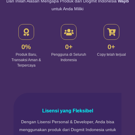
Dan Inilah Alasan Mengapa Produk dari Dogmit Indonesia
Wajib
untuk Anda Miliki
0
%
0
+
0
+
Produk Baru,
Pengguna di Seluruh
Copy telah terjual
Transaksi Aman &
Indonesia
Terpercaya
Lisensi yang Fleksibel
Dengan Lisensi Personal & Developer, Anda bisa
menggunakan produk dari Dogmit Indonesia untuk