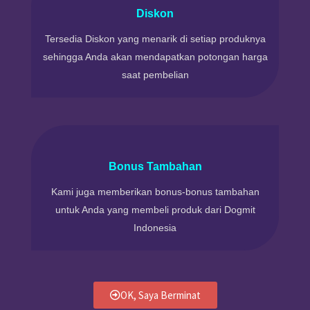
Diskon
Tersedia Diskon yang menarik di setiap produknya
sehingga Anda akan mendapatkan potongan harga
saat pembelian
Bonus Tambahan
Kami juga memberikan bonus-bonus tambahan
untuk Anda yang membeli produk dari Dogmit
Indonesia
OK, Saya Berminat