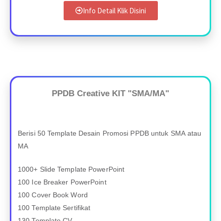
Info Detail Klik Disini
PPDB Creative KIT "SMA/MA"
Berisi 50 Template Desain Promosi PPDB untuk SMA atau
MA
1000+ Slide Template PowerPoint
100 Ice Breaker PowerPoint
100 Cover Book Word
100 Template Sertifikat
130 Template CV