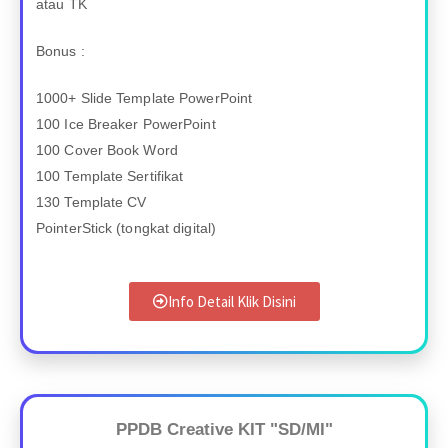
atau TK
Bonus :
1000+ Slide Template PowerPoint
100 Ice Breaker PowerPoint
100 Cover Book Word
100 Template Sertifikat
130 Template CV
PointerStick (tongkat digital)
Info Detail Klik Disini
PPDB Creative KIT "SD/MI"