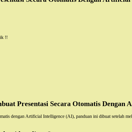
k !!
at Presentasi Secara Otomatis Dengan Artif
atis dengan Artificial Intelligence (AI), panduan ini dibuat setelah