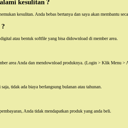
lami kesulitan ?
nemukan kesulitan. Anda bebas bertanya dan saya akan membantu sec
 ?
gital atau bentuk softfile yang bisa didownload di member area.
member area Anda dan mendownload produknya. (Login > Klik Menu > A
saja, tidak ada biaya berlangsung bulanan atau tahunan.
embayaran, Anda tidak mendapatkan produk yang anda beli.