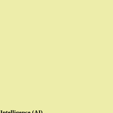
ntelligence (AI)