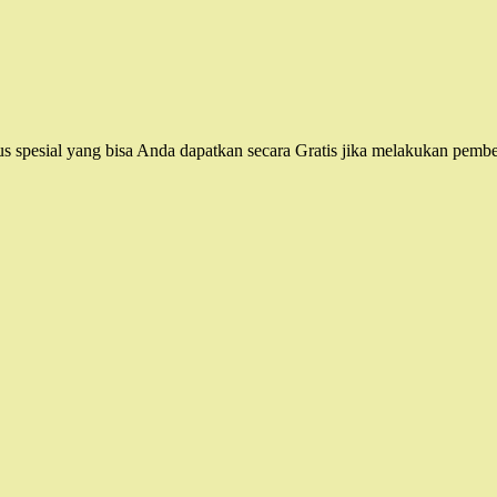
s spesial yang bisa Anda dapatkan secara Gratis jika melakukan pembe