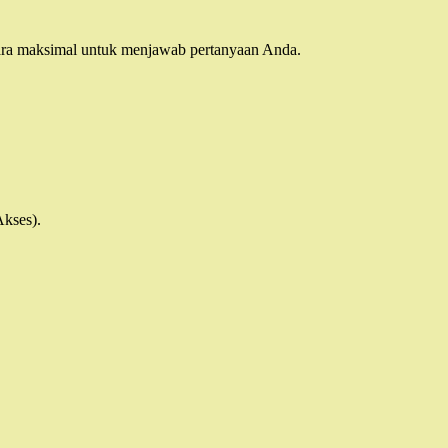
ara maksimal untuk menjawab pertanyaan Anda.
kses).