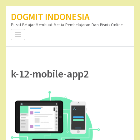
Lompat
DOGMIT INDONESIA
ke
Pusat Belajar Membuat Media Pembelajaran Dan Bisnis Online
konten
(Tekan
Enter)
k-12-mobile-app2