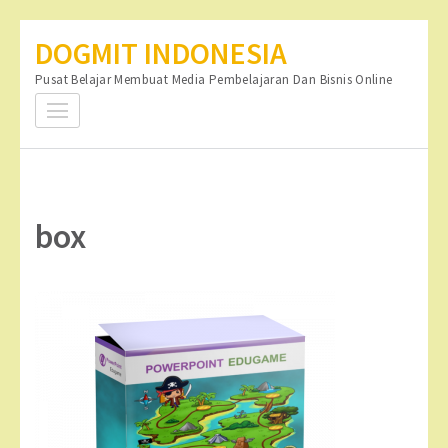
Lompat
DOGMIT INDONESIA
ke
Pusat Belajar Membuat Media Pembelajaran Dan Bisnis Online
konten
(Tekan
Enter)
box