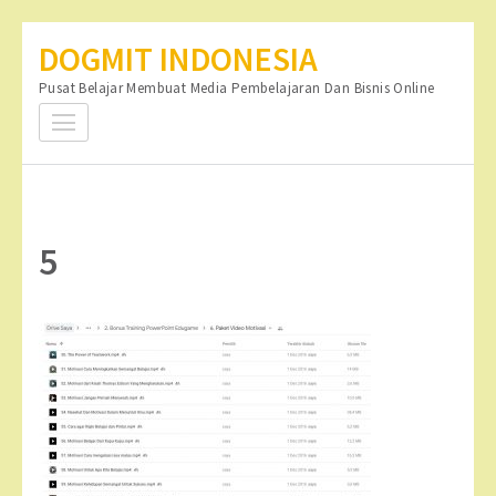
Lompat
DOGMIT INDONESIA
ke
Pusat Belajar Membuat Media Pembelajaran Dan Bisnis Online
konten
(Tekan
Enter)
5