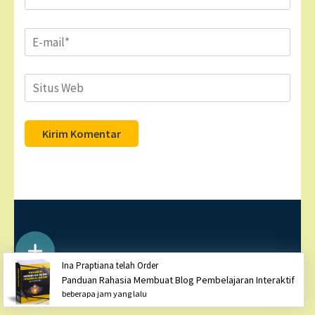
Email
*
Situs
Web
Hak Cipta ©2026
DOGMIT INDONESIA
. Business One
Ina Praptiana telah Order
Page| Diciptakan oleh
Rara Theme
Ditenagai oleh
Panduan Rahasia Membuat Blog Pembelajaran Interaktif
WordPress
beberapa jam yang lalu