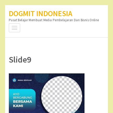
Lompat
DOGMIT INDONESIA
ke
Pusat Belajar Membuat Media Pembelajaran Dan Bisnis Online
konten
(Tekan
Enter)
Slide9