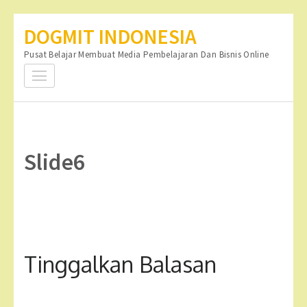
Lompat
DOGMIT INDONESIA
ke
Pusat Belajar Membuat Media Pembelajaran Dan Bisnis Online
konten
(Tekan
Enter)
Slide6
Tinggalkan Balasan