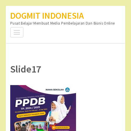
Lompat
DOGMIT INDONESIA
ke
Pusat Belajar Membuat Media Pembelajaran Dan Bisnis Online
konten
(Tekan
Enter)
Slide17