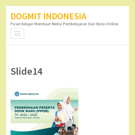
Lompat
DOGMIT INDONESIA
ke
Pusat Belajar Membuat Media Pembelajaran Dan Bisnis Online
konten
(Tekan
Enter)
Slide14