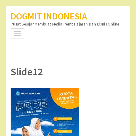
Lompat
DOGMIT INDONESIA
ke
Pusat Belajar Membuat Media Pembelajaran Dan Bisnis Online
konten
(Tekan
Enter)
Slide12