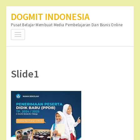
Lompat
DOGMIT INDONESIA
ke
Pusat Belajar Membuat Media Pembelajaran Dan Bisnis Online
konten
(Tekan
Enter)
Slide1