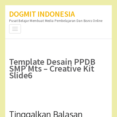
Lompat
DOGMIT INDONESIA
ke
Pusat Belajar Membuat Media Pembelajaran Dan Bisnis Online
konten
(Tekan
Enter)
Template Desain PPDB
SMP Mts – Creative Kit
Slide6
Tinggalkan Balasan