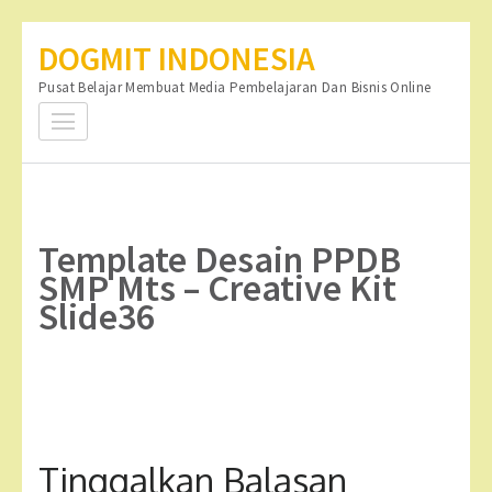
Lompat
DOGMIT INDONESIA
ke
Pusat Belajar Membuat Media Pembelajaran Dan Bisnis Online
konten
(Tekan
Enter)
Template Desain PPDB
SMP Mts – Creative Kit
Slide36
Tinggalkan Balasan