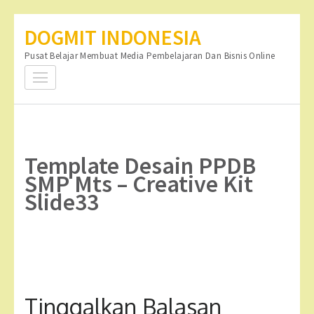
Lompat
DOGMIT INDONESIA
ke
Pusat Belajar Membuat Media Pembelajaran Dan Bisnis Online
konten
(Tekan
Enter)
Template Desain PPDB
SMP Mts – Creative Kit
Slide33
Tinggalkan Balasan