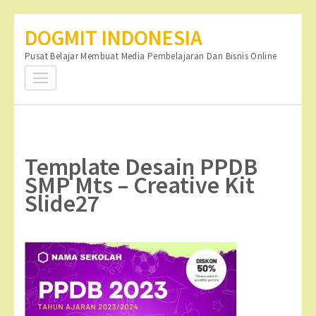
Lompat
DOGMIT INDONESIA
ke
Pusat Belajar Membuat Media Pembelajaran Dan Bisnis Online
konten
(Tekan
Enter)
Template Desain PPDB
SMP Mts – Creative Kit
Slide27