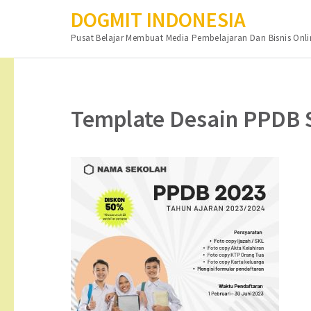
DOGMIT INDONESIA
Pusat Belajar Membuat Media Pembelajaran Dan Bisnis Onli
Lompat
ke
konten
Template Desain PPDB S
(Tekan
Enter)