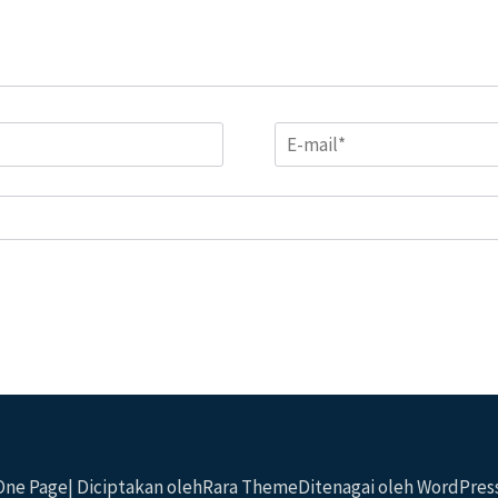
Email
*
 One Page| Diciptakan oleh
Rara Theme
Ditenagai oleh
WordPres