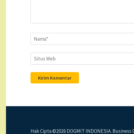
Name
*
Situs
Web
Hak Cipta ©2026
DOGMIT INDONESIA
. Business