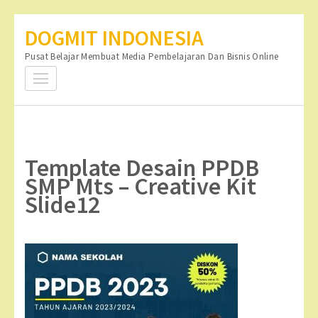
Lompat
DOGMIT INDONESIA
ke
Pusat Belajar Membuat Media Pembelajaran Dan Bisnis Online
konten
(Tekan
Enter)
Template Desain PPDB
SMP Mts – Creative Kit
Slide12