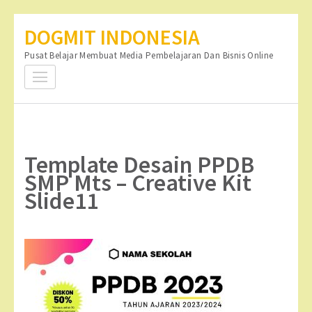
Lompat
DOGMIT INDONESIA
ke
Pusat Belajar Membuat Media Pembelajaran Dan Bisnis Online
konten
(Tekan
Enter)
Template Desain PPDB
SMP Mts – Creative Kit
Slide11