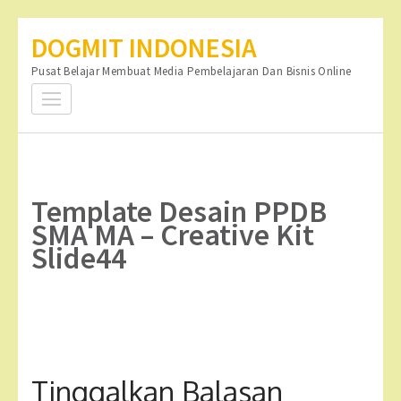
Lompat
DOGMIT INDONESIA
ke
Pusat Belajar Membuat Media Pembelajaran Dan Bisnis Online
konten
(Tekan
Enter)
Template Desain PPDB
SMA MA – Creative Kit
Slide44
Tinggalkan Balasan