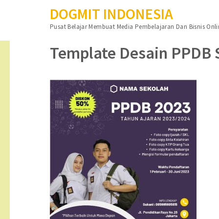
DOGMIT INDONESIA
Lompat
Pusat Belajar Membuat Media Pembelajaran Dan Bisnis Onli
ke
konten
Template Desain PPDB S
(Tekan
Enter)