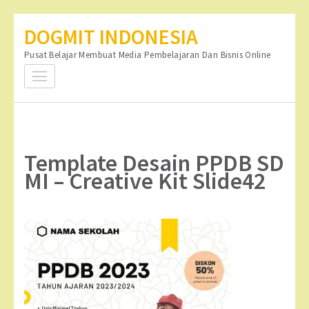
Lompat
DOGMIT INDONESIA
ke
Pusat Belajar Membuat Media Pembelajaran Dan Bisnis Online
konten
(Tekan
Enter)
Template Desain PPDB SD
MI – Creative Kit Slide42