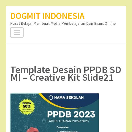
Lompat
DOGMIT INDONESIA
ke
Pusat Belajar Membuat Media Pembelajaran Dan Bisnis Online
konten
(Tekan
Enter)
Template Desain PPDB SD
MI – Creative Kit Slide21