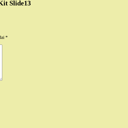
it Slide13
dai
*