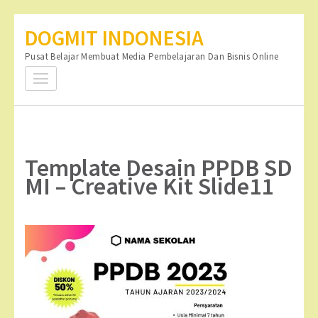
Lompat
DOGMIT INDONESIA
ke
Pusat Belajar Membuat Media Pembelajaran Dan Bisnis Online
konten
(Tekan
Enter)
Template Desain PPDB SD
MI – Creative Kit Slide11