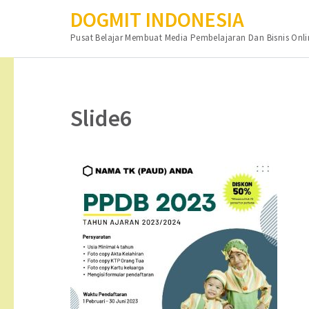
DOGMIT INDONESIA
Pusat Belajar Membuat Media Pembelajaran Dan Bisnis Onli
Lompat
ke
konten
Slide6
(Tekan
Enter)