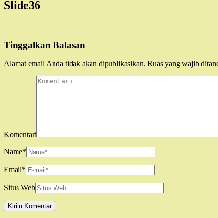
Slide36
Tinggalkan Balasan
Alamat email Anda tidak akan dipublikasikan.
Ruas yang wajib ditan
Komentari
Name
*
Email
*
Situs Web