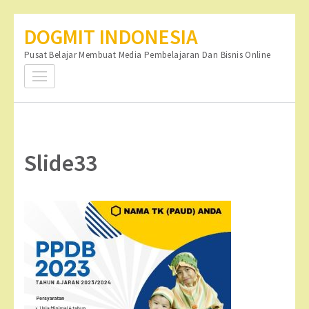
Lompat
DOGMIT INDONESIA
ke
Pusat Belajar Membuat Media Pembelajaran Dan Bisnis Online
konten
(Tekan
Enter)
Slide33