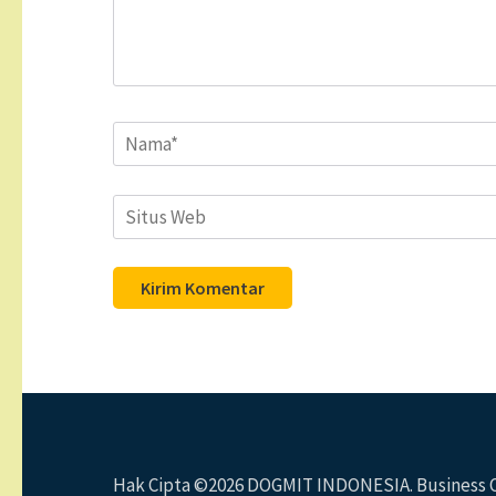
Name
*
Situs
Web
Hak Cipta ©2026
DOGMIT INDONESIA
. Business