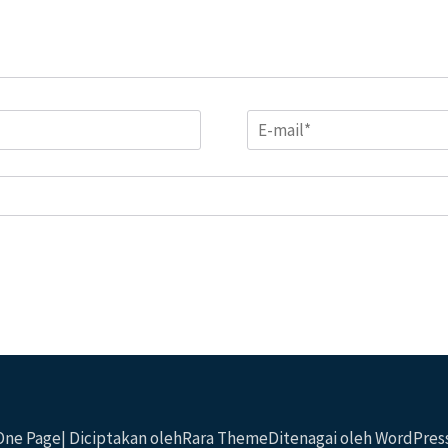
Email
*
 One Page| Diciptakan oleh
Rara Theme
Ditenagai oleh
WordPres