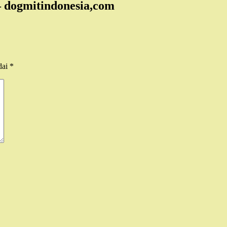
 dogmitindonesia,com
dai
*