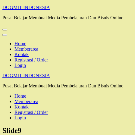
Lompat
DOGMIT INDONESIA
ke
Pusat Belajar Membuat Media Pembelajaran Dan Bisnis Online
konten
(Tekan
Enter)
Home
Memberarea
Kontak
Registrasi / Order
Login
DOGMIT INDONESIA
Pusat Belajar Membuat Media Pembelajaran Dan Bisnis Online
Home
Memberarea
Kontak
Registrasi / Order
Login
Slide9