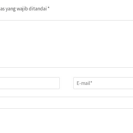
as yang wajib ditandai
*
Email
*