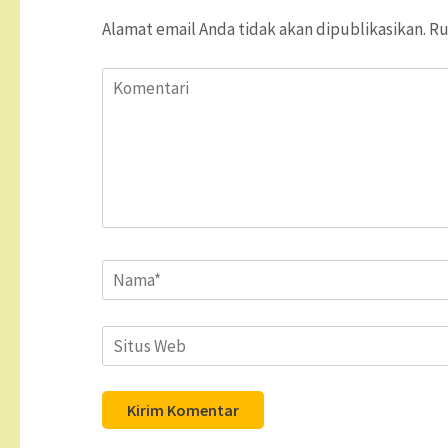
Alamat email Anda tidak akan dipublikasikan.
Ru
Komentari
Name
*
Situs
Web