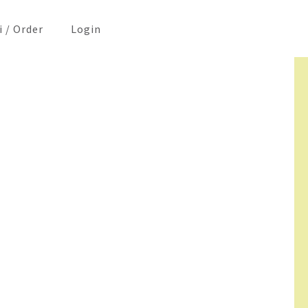
i / Order
Login