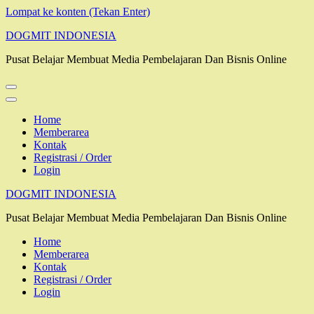
Lompat ke konten (Tekan Enter)
DOGMIT INDONESIA
Pusat Belajar Membuat Media Pembelajaran Dan Bisnis Online
Home
Memberarea
Kontak
Registrasi / Order
Login
DOGMIT INDONESIA
Pusat Belajar Membuat Media Pembelajaran Dan Bisnis Online
Home
Memberarea
Kontak
Registrasi / Order
Login