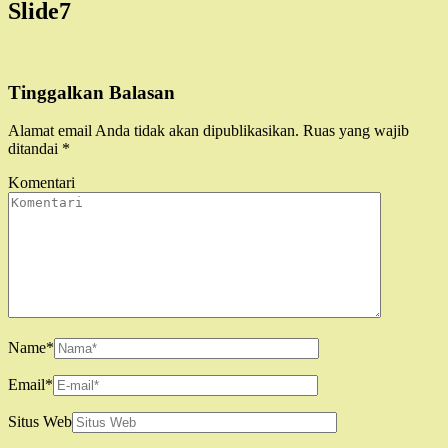
Slide7
Tinggalkan Balasan
Alamat email Anda tidak akan dipublikasikan.
Ruas yang wajib
ditandai
*
Komentari
Name
*
Email
*
Situs Web