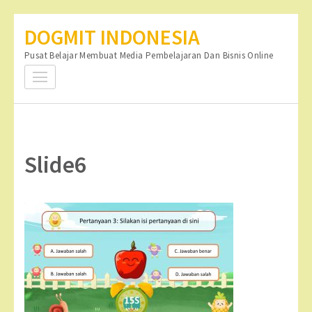
Lompat
DOGMIT INDONESIA
ke
Pusat Belajar Membuat Media Pembelajaran Dan Bisnis Online
konten
(Tekan
Enter)
Slide6