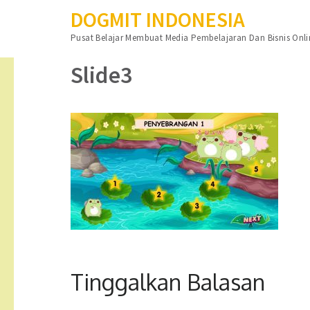
DOGMIT INDONESIA
Lompat
Pusat Belajar Membuat Media Pembelajaran Dan Bisnis Onli
ke
konten
Slide3
(Tekan
Enter)
Tinggalkan Balasan