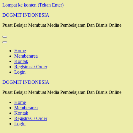
Lompat ke konten (Tekan Enter)
DOGMIT INDONESIA
Pusat Belajar Membuat Media Pembelajaran Dan Bisnis Online
Home
Memberarea
Kontak
Registrasi / Order
Login
DOGMIT INDONESIA
Pusat Belajar Membuat Media Pembelajaran Dan Bisnis Online
Home
Memberarea
Kontak
Registrasi / Order
Login