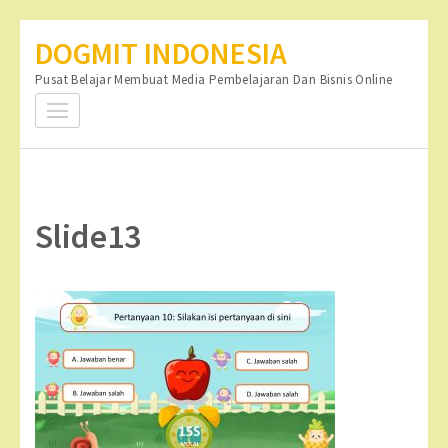
Lompat
DOGMIT INDONESIA
ke
Pusat Belajar Membuat Media Pembelajaran Dan Bisnis Online
konten
(Tekan
Enter)
Slide13