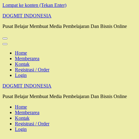
Lompat ke konten (Tekan Enter)
DOGMIT INDONESIA
Pusat Belajar Membuat Media Pembelajaran Dan Bisnis Online
Home
Memberarea
Kontak
Registrasi / Order
Login
DOGMIT INDONESIA
Pusat Belajar Membuat Media Pembelajaran Dan Bisnis Online
Home
Memberarea
Kontak
Registrasi / Order
Login