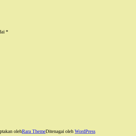
dai
*
ptakan oleh
Rara Theme
Ditenagai oleh
WordPress