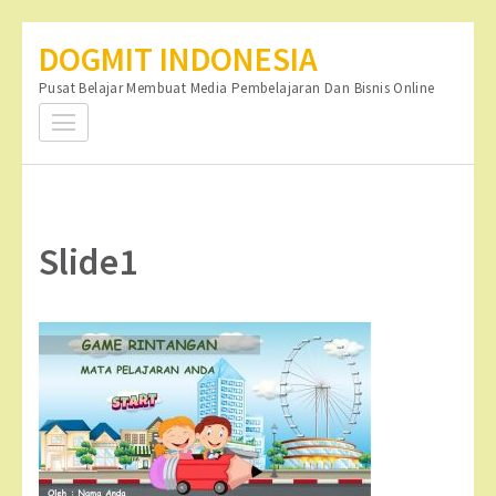
Lompat
DOGMIT INDONESIA
ke
Pusat Belajar Membuat Media Pembelajaran Dan Bisnis Online
konten
(Tekan
Enter)
Slide1