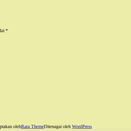
dai
*
ptakan oleh
Rara Theme
Ditenagai oleh
WordPress