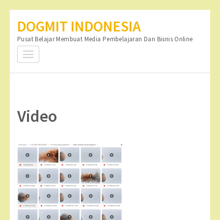
Lompat
DOGMIT INDONESIA
ke
Pusat Belajar Membuat Media Pembelajaran Dan Bisnis Online
konten
(Tekan
Enter)
Video