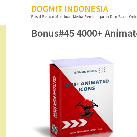
DOGMIT INDONESIA
Lompat
Pusat Belajar Membuat Media Pembelajaran Dan Bisnis Onli
ke
konten
Bonus#45 4000+ Animat
(Tekan
Enter)