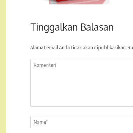
Tinggalkan Balasan
Alamat email Anda tidak akan dipublikasikan.
Ru
Komentari
Name
*