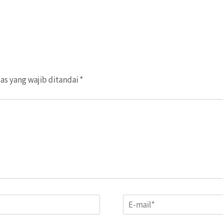
as yang wajib ditandai
*
Email
*