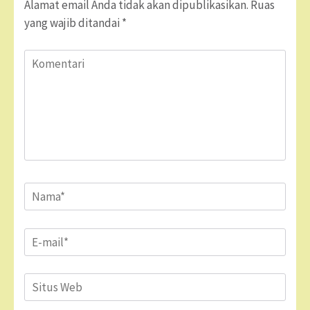
Alamat email Anda tidak akan dipublikasikan.
Ruas
yang wajib ditandai
*
Komentari
Name
*
Email
*
Situs
Web