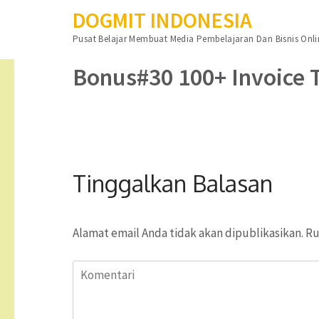
DOGMIT INDONESIA
Lompat
Pusat Belajar Membuat Media Pembelajaran Dan Bisnis Onli
ke
konten
Bonus#30 100+ Invoice 
(Tekan
Enter)
Tinggalkan Balasan
Alamat email Anda tidak akan dipublikasikan.
Ru
Komentari