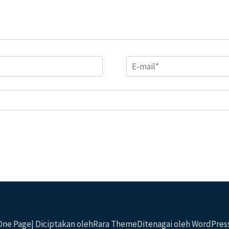
Email
*
 One Page| Diciptakan oleh
Rara Theme
Ditenagai oleh
WordPres