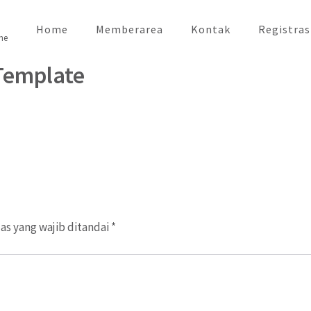
Home
Memberarea
Kontak
Registras
ne
Template
as yang wajib ditandai
*