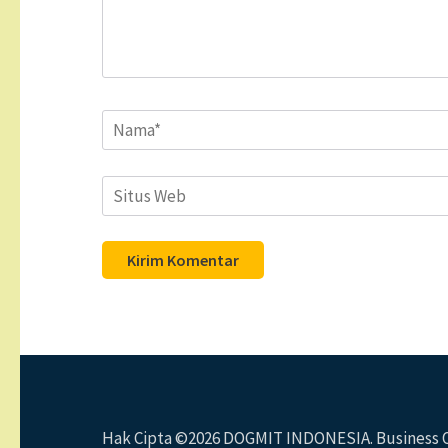
Name
*
Situs
Web
Hak Cipta ©2026
DOGMIT INDONESIA
. Business