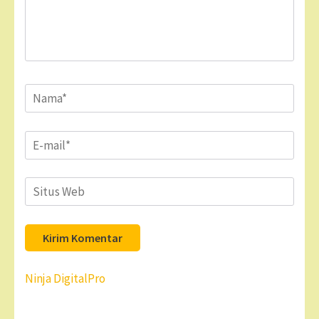
Name
*
Email
*
Situs
Web
Navigasi
Ninja DigitalPro
pos