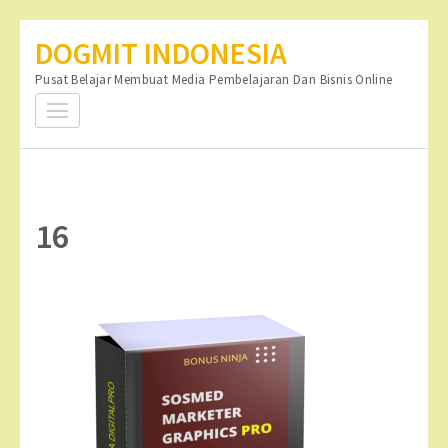
Lompat
DOGMIT INDONESIA
ke
Pusat Belajar Membuat Media Pembelajaran Dan Bisnis Online
konten
(Tekan
Enter)
16