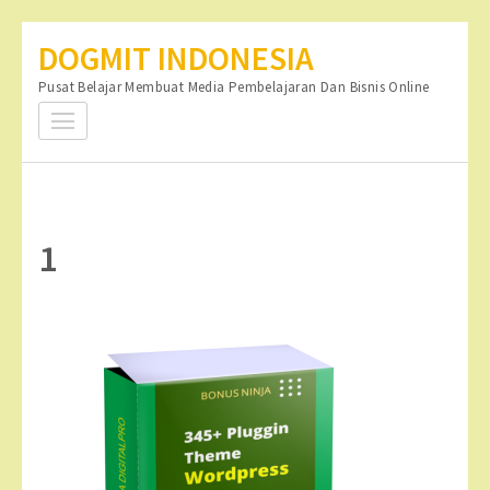
Lompat
DOGMIT INDONESIA
ke
Pusat Belajar Membuat Media Pembelajaran Dan Bisnis Online
konten
(Tekan
Enter)
1