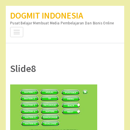
Lompat
DOGMIT INDONESIA
ke
Pusat Belajar Membuat Media Pembelajaran Dan Bisnis Online
konten
(Tekan
Enter)
Slide8