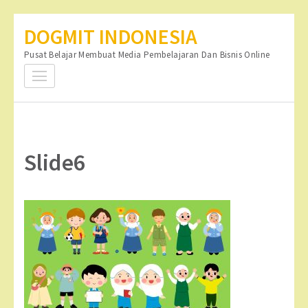
Lompat
DOGMIT INDONESIA
ke
Pusat Belajar Membuat Media Pembelajaran Dan Bisnis Online
konten
(Tekan
Enter)
Slide6